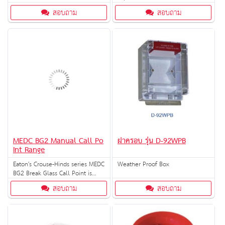
ป้องกันการเกิดเหตุเพลิงไหม้ ตรวจจับ
is a sensitive yet rugged
สอบถาม
สอบถาม
ควันไฟ แล้วจะทำการส่งสัญญาณแจ้ง
protection device that is
เตือน
designed for use in hazardous
industrial and commercial
locations.
MEDC BG2 Manual Call Po
ฝาครอบ รุ่น D-92WPB
int Range
Eaton's Crouse-Hinds series MEDC
Weather Proof Box
BG2 Break Glass Call Point is
designed for use in potentially
สอบถาม
สอบถาม
explosive atmospheres.