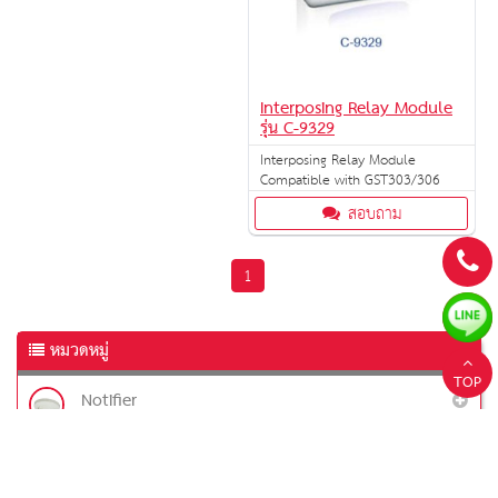
Interposing Relay Module
รุ่น C-9329
Interposing Relay Module
Compatible with GST303/306
สอบถาม
1
หมวดหมู่
TOP
Notifier
Beam Smoke Detector (3)
Smoke Detector (7)
Heat Detector (4)